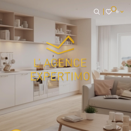
Langue
0
fr
Langue
0
Accueil
fr
et si on faisait
connaissance ?