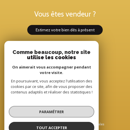
Vous êtes vendeur ?
estimez votre bien dès à présent
Comme beaucoup, notre site
Adhérents
utilise les cookies
On aimerait vous accompagner pendant
votre visite.
En poursuivant, vous acceptez l'utilisation des
cookies par ce site, afin de vous proposer des
contenus adaptés et réaliser des statistiques !
© 2022
Tous droits réservés
PARAMÉTRER
Traduction powered by Google
Nos honoraires
Plan du site
Mentions légales
TOUT ACCEPTER