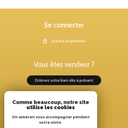
Se connecter
espace propriétaire
Vous êtes vendeur ?
estimez votre bien dès à présent
Comme beaucoup, notre site
Adhérents
utilise les cookies
On aimerait vous accompagner pendant
votre visite.