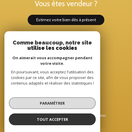
Vous êtes vendeur ?
estimez votre bien dès à présent
Comme beaucoup, notre site
Adhérents
utilise les cookies
On aimerait vous accompagner pendant
votre visite.
En poursuivant, vous acceptez l'utilisation des
cookies par ce site, afin de vous proposer des
contenus adaptés et réaliser des statistiques !
© 2022
Tous droits réservés
PARAMÉTRER
Traduction powered by Google
Nos honoraires
Plan du site
Mentions légales
TOUT ACCEPTER
Partenaires
Admin
Politique RGPD