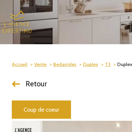
Accueil
Vente
Bedarrides
Duplex
T3
Duplex
Retour
Coup de coeur