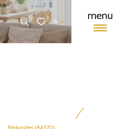
menu
Langue
0
fr
Bédarrides (84370)