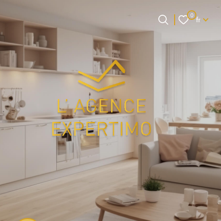
Langue
0
fr
Langue
0
Accueil
fr
et si on faisait
connaissance ?