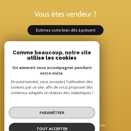
Vous êtes vendeur ?
estimez votre bien dès à présent
Comme beaucoup, notre site
Adhérents
utilise les cookies
On aimerait vous accompagner pendant
votre visite.
En poursuivant, vous acceptez l'utilisation des
cookies par ce site, afin de vous proposer des
contenus adaptés et réaliser des statistiques !
© 2022
Tous droits réservés
PARAMÉTRER
Traduction powered by Google
Nos honoraires
Plan du site
Mentions légales
TOUT ACCEPTER