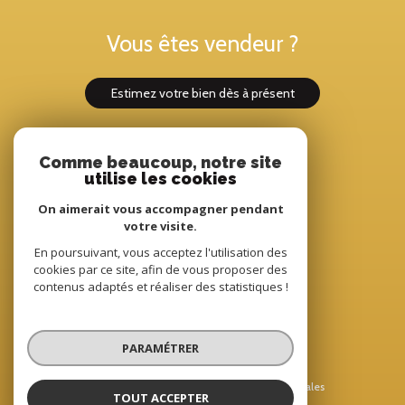
Vous êtes vendeur ?
estimez votre bien dès à présent
Comme beaucoup, notre site
Adhérents
utilise les cookies
On aimerait vous accompagner pendant
votre visite.
En poursuivant, vous acceptez l'utilisation des
cookies par ce site, afin de vous proposer des
contenus adaptés et réaliser des statistiques !
© 2022
Tous droits réservés
PARAMÉTRER
Traduction powered by Google
Nos honoraires
Plan du site
Mentions légales
TOUT ACCEPTER