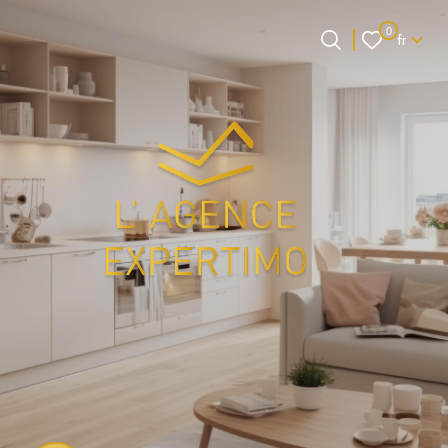
Langue
0
fr
Langue
0
Accueil
fr
et si on faisait
connaissance ?