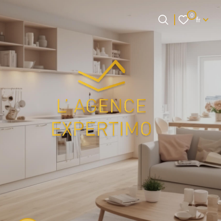
Langue
0
fr
Langue
0
Accueil
fr
et si on faisait
connaissance ?