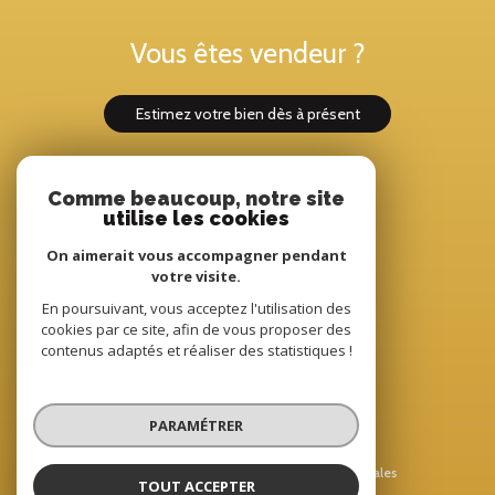
Vous êtes vendeur ?
estimez votre bien dès à présent
Comme beaucoup, notre site
Adhérents
utilise les cookies
On aimerait vous accompagner pendant
votre visite.
En poursuivant, vous acceptez l'utilisation des
cookies par ce site, afin de vous proposer des
contenus adaptés et réaliser des statistiques !
© 2022
Tous droits réservés
PARAMÉTRER
Traduction powered by Google
Nos honoraires
Plan du site
Mentions légales
TOUT ACCEPTER