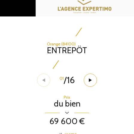
Orange (84100)
ENTREPÖT
/
16
01
Prix
du bien
69 600 €