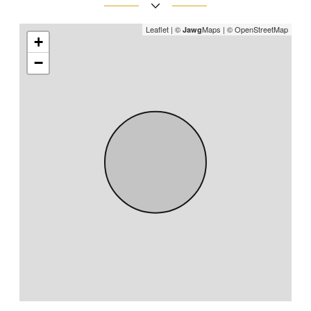
Leaflet
|
©
Maps
|
© OpenStreetMap
Jawg
+
−