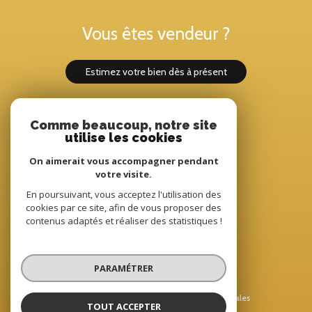
Vous êtes vendeur ?
estimez votre bien dès à présent
Comme beaucoup, notre site
Adhérents
utilise les cookies
On aimerait vous accompagner pendant
votre visite.
En poursuivant, vous acceptez l'utilisation des
cookies par ce site, afin de vous proposer des
contenus adaptés et réaliser des statistiques !
© 2022
Tous droits réservés
PARAMÉTRER
Traduction powered by Google
Nos honoraires
Plan du site
Mentions légales
TOUT ACCEPTER