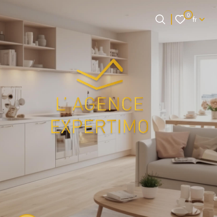
Langue
0
fr
Langue
0
Accueil
fr
et si on faisait
connaissance ?